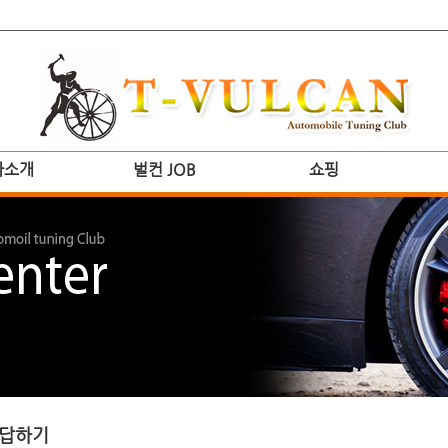
사소개
벌컨 JOB
쇼핑
답하기