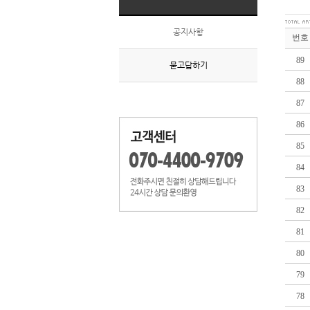
공지사항
번호
89
묻고답하기
88
87
86
85
84
83
82
81
80
79
78